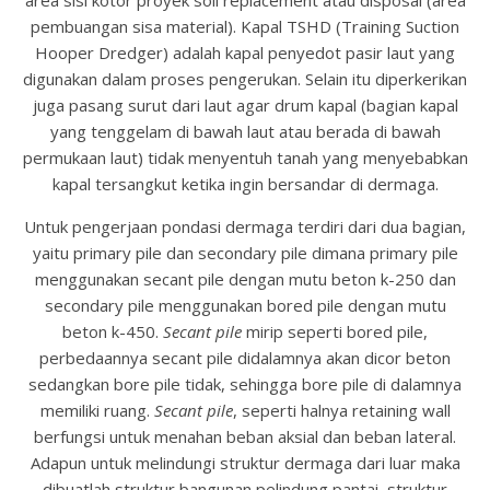
area sisi kotor proyek soil replacement atau disposal (area
pembuangan sisa material). Kapal TSHD (Training Suction
Hooper Dredger) adalah kapal penyedot pasir laut yang
digunakan dalam proses pengerukan. Selain itu diperkerikan
juga pasang surut dari laut agar drum kapal (bagian kapal
yang tenggelam di bawah laut atau berada di bawah
permukaan laut) tidak menyentuh tanah yang menyebabkan
kapal tersangkut ketika ingin bersandar di dermaga.
Untuk pengerjaan pondasi dermaga terdiri dari dua bagian,
yaitu primary pile dan secondary pile dimana primary pile
menggunakan secant pile dengan mutu beton k-250 dan
secondary pile menggunakan bored pile dengan mutu
beton k-450.
Secant pile
mirip seperti bored pile,
perbedaannya secant pile didalamnya akan dicor beton
sedangkan bore pile tidak, sehingga bore pile di dalamnya
memiliki ruang.
Secant pile
, seperti halnya retaining wall
berfungsi untuk menahan beban aksial dan beban lateral.
Adapun untuk melindungi struktur dermaga dari luar maka
dibuatlah struktur bangunan pelindung pantai, struktur