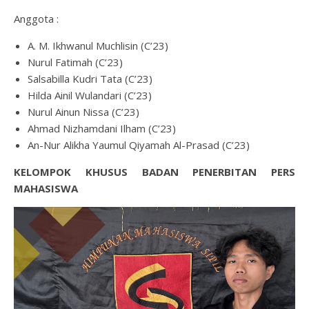
Anggota :
A. M. Ikhwanul Muchlisin (C’23)
Nurul Fatimah (C’23)
Salsabilla Kudri Tata (C’23)
Hilda Ainil Wulandari (C’23)
Nurul Ainun Nissa (C’23)
Ahmad Nizhamdani Ilham (C’23)
An-Nur Alikha Yaumul Qiyamah Al-Prasad (C’23)
KELOMPOK KHUSUS BADAN PENERBITAN PERS
MAHASISWA