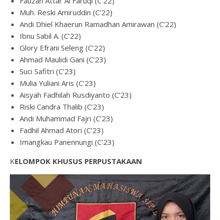
Fauzan Attar Al Faruqi (C’22)
Muh. Reski Amiruddin (C’22)
Andi Dhiel Khaerun Ramadhan Amirawan (C’22)
Ibnu Sabil A. (C’22)
Glory Efrani Seleng (C’22)
Ahmad Maulidi Gani (C’23)
Suci Safitri (C’23)
Mulia Yuliani Aris (C’23)
⁠Aisyah Fadhilah Rusdiyanto (C’23)
Riski Candra Thalib (C’23)
Andi Muhammad Fajri (C’23)
Fadhil Ahmad Atori (C’23)
Imangkau Panennungi (C’23)
K
ELOMPOK KHUSUS PERPUSTAKAAN