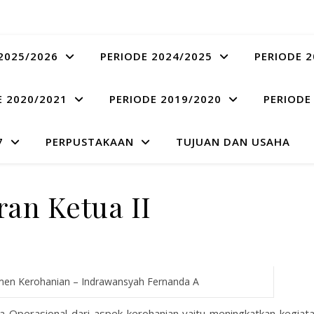
2025/2026
PERIODE 2024/2025
PERIODE 2
E 2020/2021
PERIODE 2019/2020
PERIODE
7
PERPUSTAKAAN
TUJUAN DAN USAHA
ran Ketua II
men Kerohanian – Indrawansyah Fernanda A
Operasional dari aspek kerohanian yaitu meningkatkan kegiat