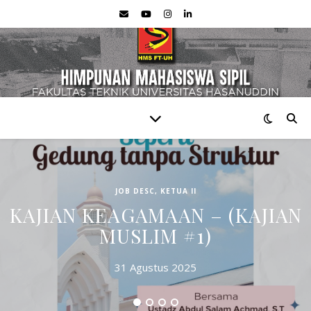
JOB DESC
,
KETUA II
KAJIAN KEAGAMAAN – (KAJIAN
MUSLIM #1)
31 Agustus 2025