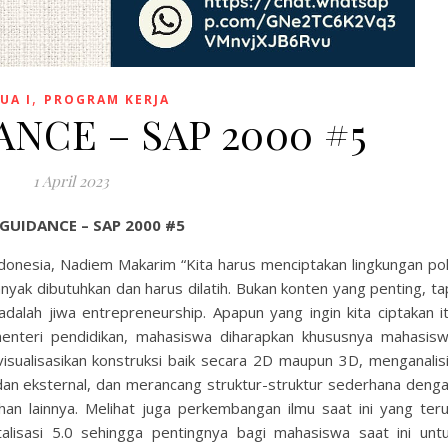
,
UA I
PROGRAM KERJA
ANCE – SAP 2000 #5
1 April 2023
 GUIDANCE – SAP 2000 #5
ndonesia, Nadiem Makarim “Kita harus menciptakan lingkungan po
anyak dibutuhkan dan harus dilatih. Bukan konten yang penting, ta
adalah jiwa entrepreneurship. Apapun yang ingin kita ciptakan i
n menteri pendidikan, mahasiswa diharapkan khususnya mahasis
visualisasikan konstruksi baik secara 2D maupun 3D, menganalis
dan eksternal, dan merancang struktur-struktur sederhana deng
han lainnya. Melihat juga perkembangan ilmu saat ini yang ter
lisasi 5.0 sehingga pentingnya bagi mahasiswa saat ini unt