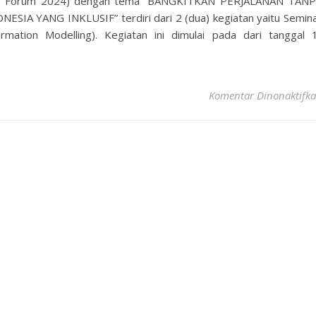
ring Forum 2024) dengan tema “BANGKITKAN PERJALANAN TAN
A YANG INKLUSIF” terdiri dari 2 (dua) kegiatan yaitu Semin
mation Modelling). Kegiatan ini dimulai pada dari tanggal 
Komentar Dinonaktifk