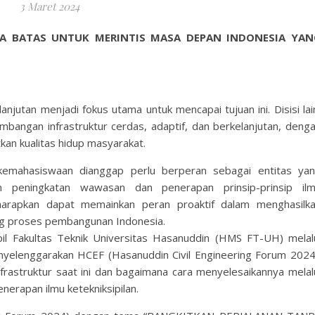
3 Maret 2024
A BATAS UNTUK MERINTIS MASA DEPAN INDONESIA YAN
lanjutan menjadi fokus utama untuk mencapai tujuan ini. Disisi lai
angan infrastruktur cerdas, adaptif, dan berkelanjutan, deng
kan kualitas hidup masyarakat.
kemahasiswaan dianggap perlu berperan sebagai entitas ya
an peningkatan wawasan dan penerapan prinsip-prinsip il
iharapkan dapat memainkan peran proaktif dalam menghasilk
g proses pembangunan Indonesia.
il Fakultas Teknik Universitas Hasanuddin (HMS FT-UH) melal
yelenggarakan HCEF (Hasanuddin Civil Engineering Forum 2024
frastruktur saat ini dan bagaimana cara menyelesaikannya melal
erapan ilmu ketekniksipilan.