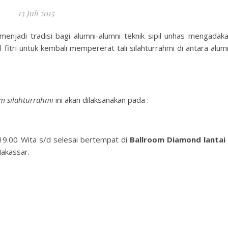
13 Juli 2015
enjadi tradisi bagi alumni-alumni teknik sipil unhas mengadak
l fitri untuk kembali mempererat tali silahturrahmi di antara alum
am silahturrahmi
ini akan dilaksanakan pada :
19.00 Wita s/d selesai bertempat di
Ballroom Diamond lantai
Makassar.