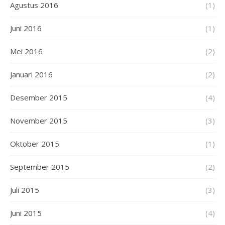
Agustus 2016
(1)
Juni 2016
(1)
Mei 2016
(2)
Januari 2016
(2)
Desember 2015
(4)
November 2015
(3)
Oktober 2015
(1)
September 2015
(2)
Juli 2015
(3)
Juni 2015
(4)