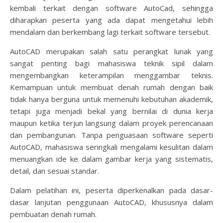
kembali terkait dengan software AutoCad, sehingga
diharapkan peserta yang ada dapat mengetahui lebih
mendalam dan berkembang lagi terkait software tersebut.
AutoCAD merupakan salah satu perangkat lunak yang
sangat penting bagi mahasiswa teknik sipil dalam
mengembangkan keterampilan menggambar teknis.
Kemampuan untuk membuat denah rumah dengan baik
tidak hanya berguna untuk memenuhi kebutuhan akademik,
tetapi juga menjadi bekal yang bernilai di dunia kerja
maupun ketika terjun langsung dalam proyek perencanaan
dan pembangunan. Tanpa penguasaan software seperti
AutoCAD, mahasiswa seringkali mengalami kesulitan dalam
menuangkan ide ke dalam gambar kerja yang sistematis,
detail, dan sesuai standar.
Dalam pelatihan ini, peserta diperkenalkan pada dasar-
dasar lanjutan penggunaan AutoCAD, khususnya dalam
pembuatan denah rumah.