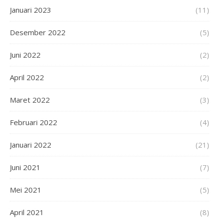
Januari 2023
(11)
Desember 2022
(5)
Juni 2022
(2)
April 2022
(2)
Maret 2022
(3)
Februari 2022
(4)
Januari 2022
(21)
Juni 2021
(7)
Mei 2021
(5)
April 2021
(8)