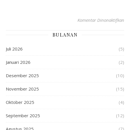
Komentar Dinonaktifkan
BULANAN
Juli 2026
(5)
Januari 2026
(2)
Desember 2025
(10)
November 2025
(15)
Oktober 2025
(4)
September 2025
(12)
Agustus 2025
(7)