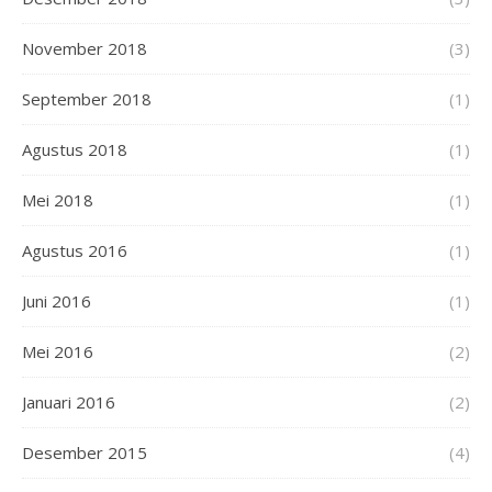
November 2018
(3)
September 2018
(1)
Agustus 2018
(1)
Mei 2018
(1)
Agustus 2016
(1)
Juni 2016
(1)
Mei 2016
(2)
Januari 2016
(2)
Desember 2015
(4)