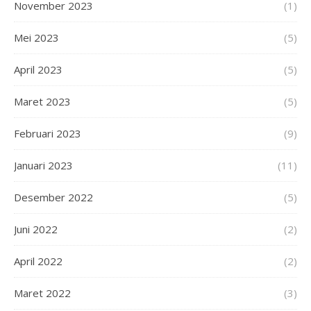
November 2023
(1)
Mei 2023
(5)
April 2023
(5)
Maret 2023
(5)
Februari 2023
(9)
Januari 2023
(11)
Desember 2022
(5)
Juni 2022
(2)
April 2022
(2)
Maret 2022
(3)