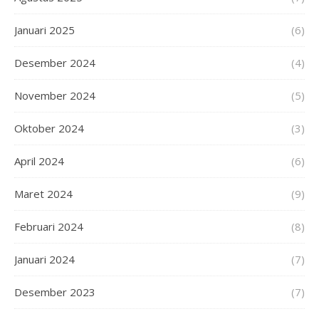
Januari 2025
(6)
Desember 2024
(4)
November 2024
(5)
Oktober 2024
(3)
April 2024
(6)
Maret 2024
(9)
Februari 2024
(8)
Januari 2024
(7)
Desember 2023
(7)