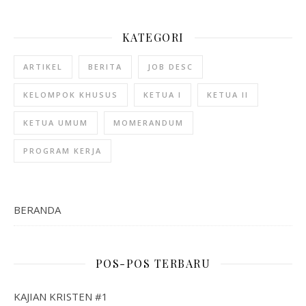
KATEGORI
ARTIKEL
BERITA
JOB DESC
KELOMPOK KHUSUS
KETUA I
KETUA II
KETUA UMUM
MOMERANDUM
PROGRAM KERJA
BERANDA
POS-POS TERBARU
KAJIAN KRISTEN #1