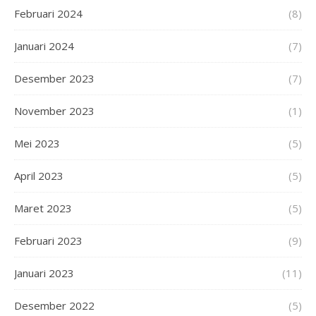
Februari 2024
(8)
Januari 2024
(7)
Desember 2023
(7)
November 2023
(1)
Mei 2023
(5)
April 2023
(5)
Maret 2023
(5)
Februari 2023
(9)
Januari 2023
(11)
Desember 2022
(5)