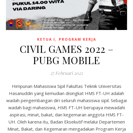
,
KETUA I
PROGRAM KERJA
CIVIL GAMES 2022 –
PUBG MOBILE
27 Februari 2022
Himpunan Mahasiswa Sipil Fakultas Teknik Universitas
Hasanuddin yang kemudian disingkat HMS FT-UH adalah
wadah pengembangan diri seluruh mahasiswa sipil. Sebagai
wadah bagi mahasiswa, HMS FT-UH berupaya mewadahi
aspirasi, minat, bakat, dan kegemaran anggota HMS FT-
UH. Oleh karena itu, Badan Eksekutif melalui Departemen
Minat, Bakat, dan Kegemaran mengadakan Program Kerja