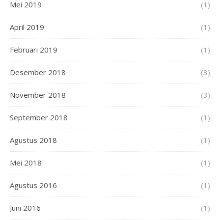
Mei 2019
(1)
April 2019
(1)
Februari 2019
(1)
Desember 2018
(3)
November 2018
(3)
September 2018
(1)
Agustus 2018
(1)
Mei 2018
(1)
Agustus 2016
(1)
Juni 2016
(1)