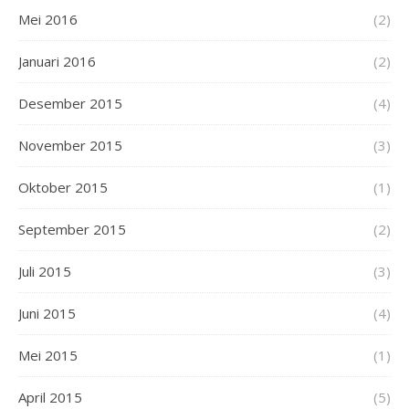
Mei 2016
(2)
Januari 2016
(2)
Desember 2015
(4)
November 2015
(3)
Oktober 2015
(1)
September 2015
(2)
Juli 2015
(3)
Juni 2015
(4)
Mei 2015
(1)
April 2015
(5)