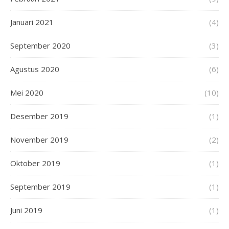
Januari 2021
(4)
September 2020
(3)
Agustus 2020
(6)
Mei 2020
(10)
Desember 2019
(1)
November 2019
(2)
Oktober 2019
(1)
September 2019
(1)
Juni 2019
(1)