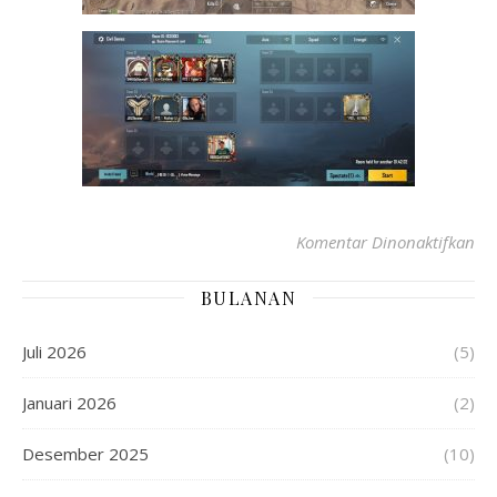
Komentar Dinonaktifkan
BULANAN
Juli 2026
(5)
Januari 2026
(2)
Desember 2025
(10)