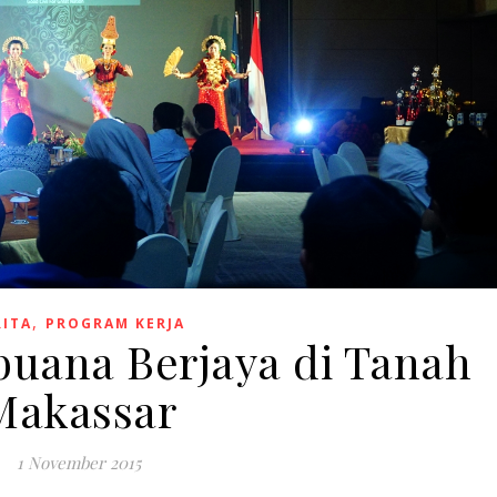
,
RITA
PROGRAM KERJA
uana Berjaya di Tanah
Makassar
1 November 2015